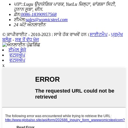
ਪਤਾ::
Lugu ਉਦਯੋਗਿਕ ਪਾਰਕ, ​​YueLu ਜ਼ਿਲ੍ਹਾ, ਚਾਂਗਸ਼ਾ ਸਿਟੀ,
ਹੁਨਾਨ ਸੂਬਾ, ਚੀਨ.
ਫ਼ੋਨ:
0086-18390957568
ਈਮੇਲ:
sales@womicsteel.com
24 ਘੰਟੇ ਔਨਲਾਈਨ
© ਕਾਪੀਰਾਈਟ - 2010-2023 : ਸਾਰੇ ਹੱਕ ਰਾਖਵੇਂ ਹਨ।
ਸਾਈਟਮੈਪ
-
ਪ੍ਰਮੁੱਖ
ਬਲੌਗ
-
ਸਭ ਤੋਂ ਵੱਧ ਖੋਜ
ਈਮੇਲ ਭੇਜੋ
ਵਟਸਐਪ
ਵਟਸਐਪ
x