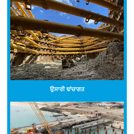
ਉਸਾਰੀ ਢਾਂਚਾਗਤ