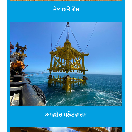
ਤੇਲ ਅਤੇ ਗੈਸ
ਆਫਸ਼ੋਰ ਪਲੇਟਫਾਰਮ