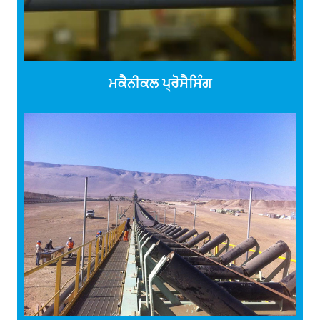
ਮਕੈਨੀਕਲ ਪ੍ਰੋਸੈਸਿੰਗ