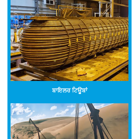
ਬਾਇਲਰ ਟਿਊਬਾਂ