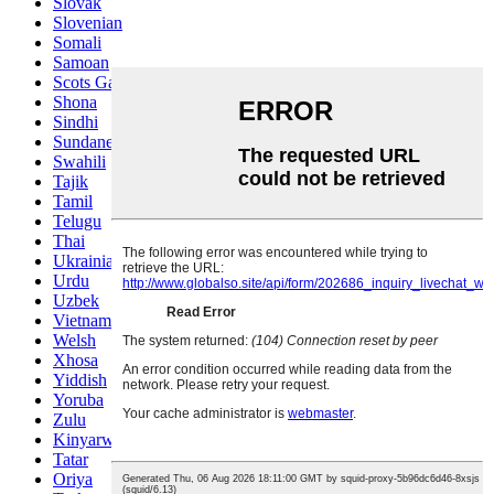
Slovak
Slovenian
Somali
Samoan
Scots Gaelic
Shona
Sindhi
Sundanese
Swahili
Tajik
Tamil
Telugu
Thai
Ukrainian
Urdu
Uzbek
Vietnamese
Welsh
Xhosa
Yiddish
Yoruba
Zulu
Kinyarwanda
Tatar
Oriya