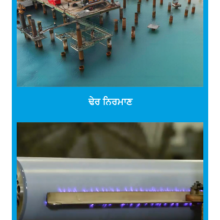
ਢੇਰ ਨਿਰਮਾਣ