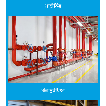
ਮਾਈਨਿੰਗ
ਅੱਗ ਸੁਰੱਖਿਆ